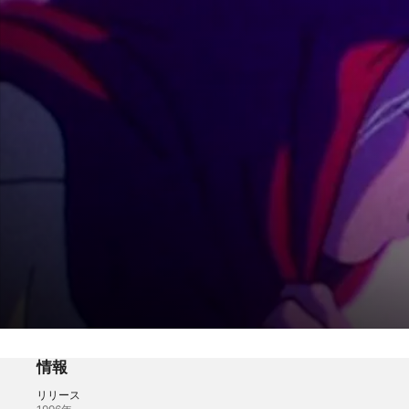
地獄先生ぬ～べ～
トイレの花子さんが出たぁ～っ！
情報
リリース
アニメ
·
アクション