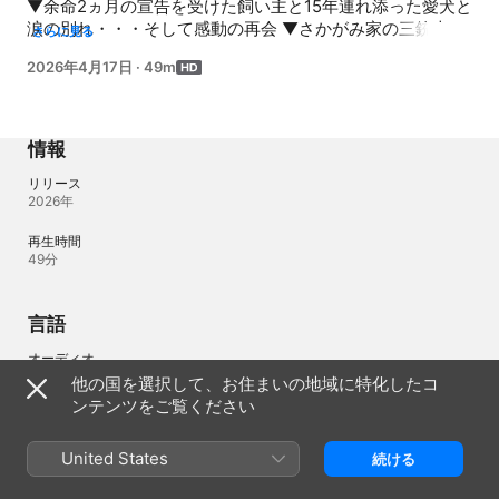
▼余命2ヵ月の宣告を受けた飼い主と15年連れ添った愛犬と
涙の別れ・・・そして感動の再会 ▼さかがみ家の三銃士！
さらに見る
兄弟のように育ってきた3匹がお別れ！？
2026年4月17日
·
49m
情報
リリース
2026年
再生時間
49分
言語
オーディオ
日本語（日本） 
他の国を選択して、お住まいの地域に特化したコ
ンテンツをご覧ください
日本
English (US)
United States
続ける
Copyright © 2026
Apple Inc.
All rights reserved.