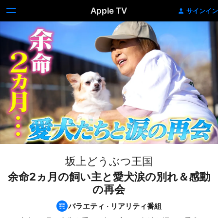
Apple TV
サインイン
坂上どうぶつ王国
余命2ヵ月の飼い主と愛犬涙の別れ＆感動
の再会
バラエティ
·
リアリティ番組