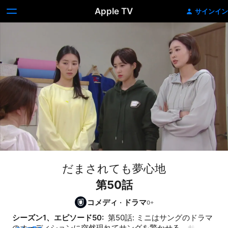
Apple TV
サインイン
だまされても夢心地
第50話
コメディ
·
ドラマ
シーズン1、エピソード50: 
 第50話: ミニはサングのドラマ
のオーディションに突然現れてサングを驚かせる。サング