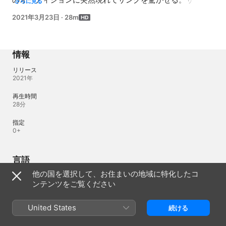
さらに見る
はク先生の説得もあり、ミニを起用することにする。そん
2021年3月23日
·
28m
ななか、ガウンは童話作家から意外な話を聞いてサンミン
の作業部屋を訪れる。
情報
リリース
2021年
再生時間
28分
指定
0+
言語
他の国を選択して、お住まいの地域に特化したコ
オリジナル音源
ンテンツをご覧ください
韓国語
オーディオ
United States
続ける
韓国語（韓国） 