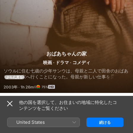
おばあちゃんの家
映画
·
ドラマ
·
コメディ
ソウルに住む七歳の少年サンウは、母親と二人で田舎のおばあ
ちゃんの家へ行くことになった。母親が新しい仕事を見つける
さらに見る
までの間、会ったことのないおばあちゃんと暮らすことになっ
2003年
·
1h 26m
75%
たのだ。話すことができず、読み書きもできないおばあちゃん
をサンウはバカにし、不便な山の生活に不満をぶちまける。し
かし、おばあちゃんは決して叱らず、サンウの願いを一心に叶
他の国を選択して、お住まいの地域に特化したコ
予告編
えようとする。
ンテンツをご覧ください
United States
続ける