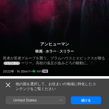
アンヒューマン
映画
·
ホラー
·
スリラー
死者が若者グループを襲う。ブラムハウスとエピックスが贈る
ホラーストーリー。高校の遠足が血みどろの騒動に。生徒たち
さらに見る
に残された道は残忍で恐ろしい戦いを生き延びること。互いの
2022年
·
1h 30m
50%
信頼が試される。
他の国を選択して、お住まいの地域に特化したコ
予告編
ンテンツをご覧ください
United States
続ける