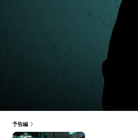
オールド･フォックス 11歳の選択
予告編
映画
·
ドラマ
バブル期の到来を迎えた台湾。その出会いが、図らずも少年