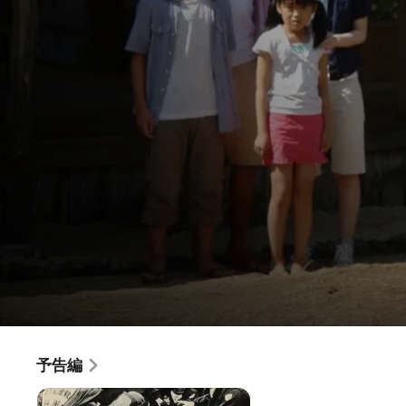
サ
予告編
映画
·
コメディ
·
日本映画
ウ
「税金など払わん、学校へなんか無理に行かなくていい」 子