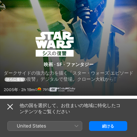
ス
タ
ー・
映画
·
SF
·
ファンタジー
ダークサイドの強力な力を描く「スター・ウォーズ エピソード
ウ
３／シスの復讐」デジタルで登場。クローン大戦から数年、ジ
さらに見る
ェダイはクローン軍を率いて、各地でドロイド軍と戦ってい
2005年
·
2h 19m
79%
た。パルパティーン最高議長を拉致する事件が発生し、オビ＝
ォ
ワン・ケノービとアナキン・スカイウォーカーが救出に向か
い、アナキンの活躍で救出に成功する。しかし、アナキンはパ
他の国を選択して、お住まいの地域に特化したコ
ー
予告編
ドメとの秘かな愛とジェダイへの忠誠で悩み苦しむ。そしてシ
ンテンツをご覧ください
スのダークサイドへ誘惑されていくのであった。
ズ
United States
続ける