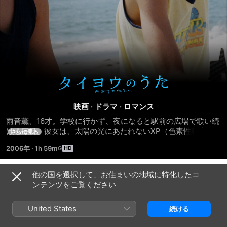
タ
イ
映画
·
ドラマ
·
ロマンス
雨音薫、16才。学校に行かず、夜になると駅前の広場で歌い続
ヨ
ける毎日。彼女は、太陽の光にあたれないXP（色素性乾皮
さらに見る
症）という病気を抱えていた。昼と夜の逆転した孤独な毎日。
2006年
·
1h 59m
彼女は歌うことでしか生きていることを実感できないのだ。そ
ウ
んな彼女の秘密の楽しみ、それは、彼女が眠りにつく明け方か
らサーフィンに向かう孝治を部屋の窓から眺めることだった。
他の国を選択して、お住まいの地域に特化したコ
の
予告編
太陽の下では決して出会う事のない二人だったが、運命は二人
ンテンツをご覧ください
を引き寄せる。初めてのキス、初めての恋。普通の幸せを夢見
う
るようになる薫だが、自分の残された時間が少なくなっている
United States
続ける
ことを知る。“歌うことは生きている証”。彼女の歌に心を揺さ
ぶられた孝治は、彼女にある約束をする。