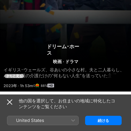
ドリーム･ホー
ス
映画
·
ドラマ
イギリス･ウェールズ、谷あいの小さな村。夫と二人暮らし、
パートと親の介護だけの“何もない人生”を送っていた主婦ジャ
さらに見る
ン。ジャンは馬主経験のあるハワードの話に触発されて競走馬
2023年
·
1h 53m
88%
を育てることを思いつき、村のみんなに共同で馬主となること
を呼びかける。週10ポンドずつ出しあって組合馬主となった彼
らの夢と希望を乗せ、「ドリームアライアンス (夢の同盟)」と
他の国を選択して、お住まいの地域に特化したコ
予告編
名付けられた馬は、奇跡的にレースに勝ち進み、彼らの人生を
ンテンツをご覧ください
も変えていく。
United States
続ける