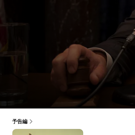
バ
予告編
映画
·
伝記
·
ドラマ
イ
1960年代半ば、酒癖の悪い青年チェイニーがのちに妻となる