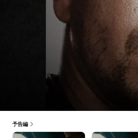
ハード・ラッシュ
予告編
映画
·
アクション
·
クライム
マーク・ウォルバーグが伝説的な麻薬密輸入者、クリス・フ