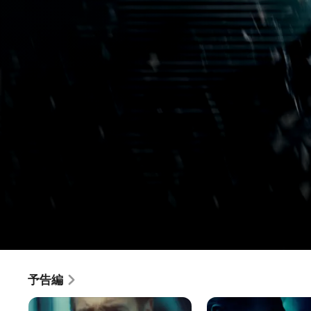
フ
予告編
映画
·
アクション
·
スリラー
ラ
NY発ロンドン行旅客機の警備のため、客を装って乗り込む