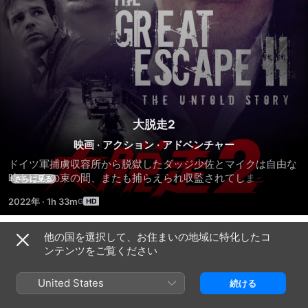
大脱走2
映画
·
アクション
·
アドベンチャー
ドイツ軍捕虜収容所から脱獄したダッジ少佐とマイクは自由な
時もほんの束の間、またも捕らえられ収監されてしまった。ド
さらに見る
イツ軍司令部はゲシュタポを使い脱獄者完全抹殺を指令し、
2022年
·
1h 33m
次々と惨殺を続けるが、ダッジたちはふたたび脱獄に成功、な
んとか国境を超え、終戦を迎えた。非常極まる行為を許せぬ彼
らは、惨殺を指揮し逃亡したナチの残党たちを捕まえ、軍法会
他の国を選択して、お住まいの地域に特化したコ
予告編
議で犯罪を裁くために必死の捜査を始めるのだった…
ンテンツをご覧ください
United States
続ける