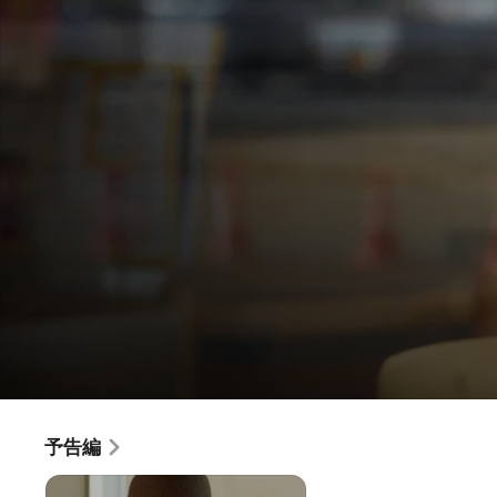
女優は泣かない
予告編
映画
·
ドラマ
スキャンダルで女優の仕事を失い、10年ぶりに故郷の熊本に