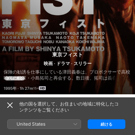
東京フィスト
映画
·
ドラマ
·
スリラー
保険の勧誘を仕事にしている津田義春は、プロボクサーで高校
時代の後輩・小島拓司と再会する。数日後、拓司は義春の恋人
さらに見る
ひづるを誘惑、キレた義春は殴り込みをかけるが、拓司に打ち
1995年
·
1h 27m
のめされてしまう。奪われたひづる。義春は憎しみを胸に、拓
司の通うジムに入門。その義春を懸命にトレーニングする拓
司。一方ひづるは、苦痛を楽しむかのように全身にピアスやタ
他の国を選択して、お住まいの地域に特化したコ
関連
トゥーを入れ始める。ひづるを巡り再び爆発する二人。決着を
ンテンツをご覧ください
つけるのは、果たして誰の拳(フィスト)か!?
鉄
鉄
鉄
男
男
男
United States
続ける
TETSUO
THE
Ⅱ
BULLET
BODY