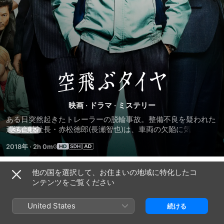
空
飛
映画
·
ドラマ
·
ミステリー
ある日突然起きたトレーラーの脱輪事故。整備不良を疑われた
ぶ
運送会社社長・赤松徳郎(長瀬智也)は、車両の欠陥に気づき、
さらに見る
製造元である大手自動車会社のホープ自動車カスタマー戦略課
2018年
·
2h 0m
タ
課長・沢田悠太(ディーン・フジオカ)に再調査を要求。同じ
頃、ホープ銀行の本店営業本部・井崎一亮(高橋一生)は、グル
ープ会社であるホープ自動車の経営計画に疑問を抱き、独自の
イ
他の国を選択して、お住まいの地域に特化したコ
予告編
調査を開始する。それぞれが突き止めた先にあった真実は大企
ンテンツをご覧ください
業の“リコール隠し”―。果たしてそれは事故なのか、事件なの
ヤ
か。
United States
続ける