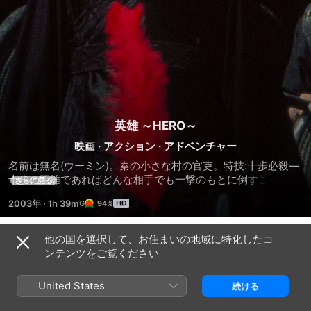
英雄 ～HERO～
映画
·
アクション
·
アドベンチャー
名前は無名(ウーミン)。秦の小さな村の官吏。特技:十歩必殺―
十歩の距離であればどんな相手でも一撃のもとに倒すことので
さらに見る
きる剣術。中国全土で最強といわれる3人の刺客を倒し、秦の
2003年
·
1h 39m
94%
始皇帝に謁見を許された。そして彼が話し始めたのは、誰の想
像をも超えた物語だった。
他の国を選択して、お住まいの地域に特化したコ
予告編
ンテンツをご覧ください
United States
続ける