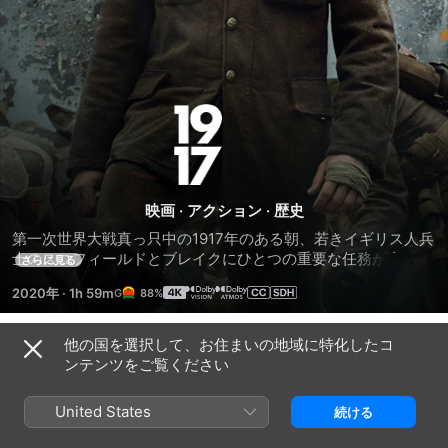
1917
命
を
映画
·
アクション
·
歴史
第一次世界大戦真っ只中の1917年のある朝、若きイギリス人兵
か
士のスコフィールドとブレイクにひとつの重要な任務が命じら
さらに見る
れる。それは一触即発の最前線にいる1600人の味方に、明朝ま
2020年
·
1h 59m
88%
でに作戦中止の命令を届けること。この伝令が間に合わなけれ
け
ば味方兵士全員が命を落とし、イギリスは戦いに敗北すること
になる――。刻々とタイムリミットが迫る中、2人の危険かつ
他の国を選択して、お住まいの地域に特化したコ
た
予告編
困難なミッションが始まる…。
ンテンツをご覧ください
伝
United States
続ける