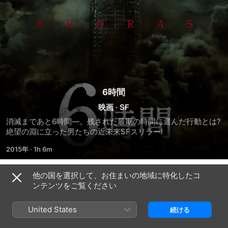
6時間
映画
·
SF
消滅まであと6時間―。残された最期の時間に選んだ行動とは?
絶望の淵に立った男たちの近未来SFスリラー!
2015年
·
1h 6m
他の国を選択して、お住まいの地域に特化したコ
ンテンツをご覧ください
作品について
United States
続ける
6時間