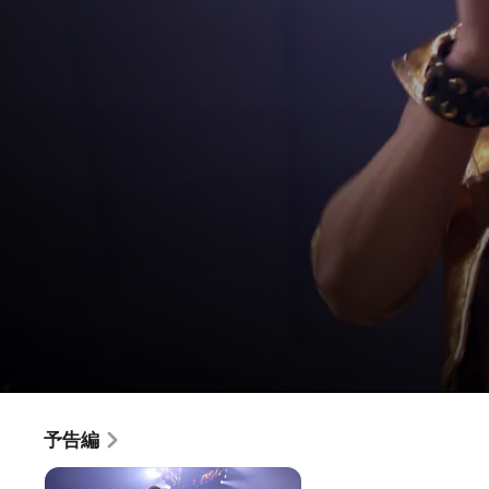
EXILE LIVE TOUR 2015 ”AMAZING 
予告編
映画
·
音楽
EXILE史上かつてないスケールの物語を創り上げたドームツ