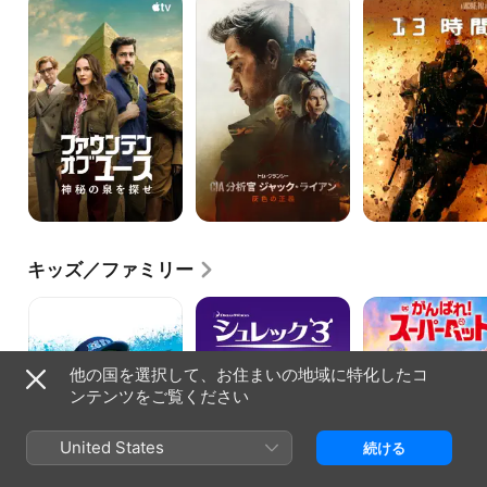
ァ
ム・
時
ウ
ク
間
ン
ラ
ベ
テ
ン
ン
ン・
シ
ガ
オ
ー
ジ
ブ・
／
の
ユ
Ｃ
秘
ー
Ｉ
密
ス
Ａ
の
神
分
兵
秘
析
士
の
官
泉
ジ
を
ャ
キッズ／ファミリー
探
ッ
せ
ク・
モ
シ
DC
ラ
ン
ュ
が
イ
ス
レ
ん
ア
タ
ッ
ば
ン
他の国を選択して、お住まいの地域に特化したコ
ー
ク
れ!
灰
ズ・
3
ス
ンテンツをご覧ください
色
ユ
ー
の
ニ
パ
正
バ
ー
United States
続ける
義
ー
ペ
シ
ッ