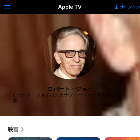
Apple TV
サインイン
ロバート・ジョイ
ロバート・ジョイは、カナダ・ケベック州出身の俳
優。
映画
AVP2
ウ
悪