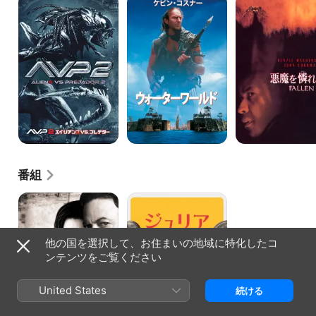
エ
ォ
魔
イ
ー
を
リ
タ
憐
ア
ー
れ
ン
ワ
む
ズ
ー
歌
VS.
ル
プ
ド
レ
デ
タ
ー
番組
CSI：
ジ
ニ
ュ
ュ
リ
ー
ア
他の国を選択して、お住まいの地域に特化したコ
ヨ
-
ー
ア
ンテンツをご覧ください
ク
メ
リ
カ
United States
続ける
の
食