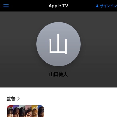
Apple TV
サインイン
山
山田健人
監督
BiSH
presents
PCR