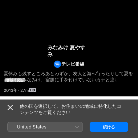
みなみけ 夏やす
み
テレビ番組
夏休みも残すところあとわずか、友人と海へ行ったりして夏を
満喫するみなみけ。宿題に手を付けていないカナと違い、全部
さらに見る
終わらせていた千秋だが、夏休みの目標である逆上がりが達成
2013年
·
27m
できず練習する日々。そんなある日、カナの飼っていたカブト
ムシが逃げ…？
他の国を選択して、お住まいの地域に特化したコ
シーズン 1
ンテンツをご覧ください
United States
続ける
エピソード1