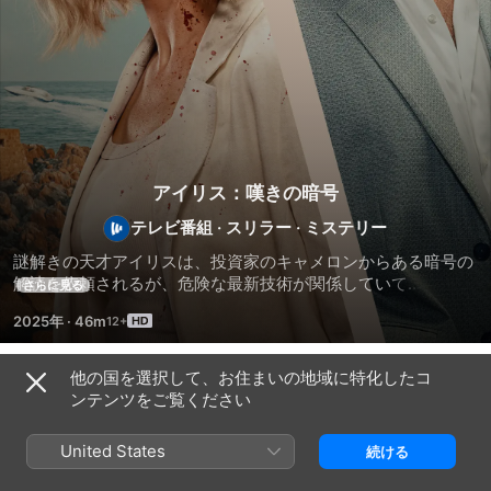
アイリス：嘆きの暗号
テレビ番組
·
スリラー
·
ミステリー
謎解きの天才アイリスは、投資家のキャメロンからある暗号の
解読を依頼されるが、危険な最新技術が関係していて…。イタ
さらに見る
リアを舞台にした壮大なアクション・スリラー！
2025年
·
46m
他の国を選択して、お住まいの地域に特化したコ
シーズン 1
ンテンツをご覧ください
United States
続ける
エピソード1
エピソード2