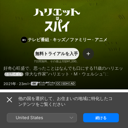
ハ
リ
エ
テレビ番組
·
キッズ／ファミリー
·
アニメ
ッ
無料トライアルを入手
追
加
7日間無料、その後は月額¥1,200。
ト
好奇心旺盛で、思ったことはなんでも口にする11歳のハリエッ
ト。将来、偉大な作家“ハリエット・M・ウェルシュ”になりた
さらに見る
い彼女は、何だって知っている必要がある。そのためには、ハ
は
2021年
·
23m
リエットはスパイしなきゃいけない...周りのみんなを。
ス
他の国を選択して、お住まいの地域に特化したコ
シーズン 2
ンテンツをご覧ください
パ
United States
続ける
イ
エピソード1
エピソード2