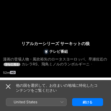
リアルカーシリーズ サーキットの狼
テレビ番組
漫画の登場人物・風吹裕矢のロータスヨーロッパ、早瀬佐近の
ポルシェ・カレラRS、飛鳥ミノルのランボルギーニ・ミウ
さらに見る
ラ、ハマの黒ヒョウのランボルギーニ・カウンタックをピック
52m
アップ。当時憧れていた懐かしの勇姿が、クローズド環境や公
道走行で蘇る。
他の国を選択して、お住まいの地域に特化したコ
シーズン 1
ンテンツをご覧ください
United States
続ける
エピソード1