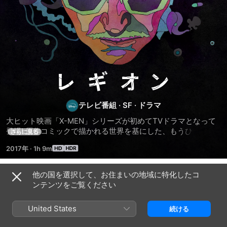
レ
ギ
テレビ番組
·
SF
·
ドラマ
大ヒット映画「X-MEN」シリーズが初めてTVドラマとなって
オ
登場! 原作コミックで描かれる世界を基にした、もうひとつの
さらに見る
物語。幼い頃から続く幻覚や幻聴に悩まされ、統合失調症の疑
ン
2017年
·
1h 9m
いから精神病院で治療を受けていた、主人公デヴィッド･ハラ
ー。実は彼こそが、他人の精神を自在に操ることができる地上
最強のテレパスで“X-MEN”創始者のチャールズ･エグゼビア (=
他の国を選択して、お住まいの地域に特化したコ
シーズン 1
プロフェッサーX) の息子であった。デヴィッド自身も、また父
ンテンツをご覧ください
のチャールズでさえ知らなかったその事実は、新たに始まる巨
大なる陰謀劇の幕開けを意味していた…。デヴィッドの中で覚
United States
続ける
醒するミュータント“レギオン”の持つ、未知の力とは一体…!?
エピソード1
エピソード2