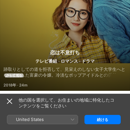
恋は不意打ち
テレビ番組
·
ロマンス
·
ドラマ
跡取りとしての道を拒否して、見栄えのしない女子大学生へと
なりすました富豪の令嬢。冷淡なポップアイドルとの偶然の出
さらに見る
会いが、思いがけない恋の幕開けに。
2018年
·
24m
他の国を選択して、お住まいの地域に特化したコ
シーズン 1
ンテンツをご覧ください
United States
続ける
エピソード1
エピソード2