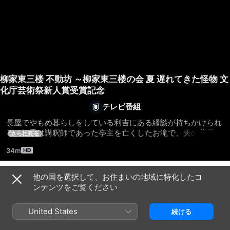
柳家東三楼 不動坊 ～柳家東三楼の会 夏 遅れてきた怪物 文
化庁芸術祭新人賞受賞記念
テレビ番組
長屋でやもめ暮らしをしている利吉にある縁談が持ちかけられ
る。相手は講釈師であった亭主を亡くしたお滝で、夫の葬儀の
さらに見る
ために背負った借金を立て替えてくれる人と縁づきたいとい
34m
う。お滝に惚れていた利吉は、ふたつ返事でお滝を嫁に取るこ
とにするが…。
他の国を選択して、お住まいの地域に特化したコ
シーズン 1
ンテンツをご覧ください
United States
続ける
エピソード1