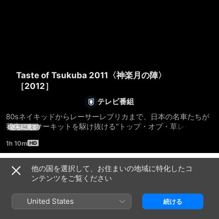
Taste of Tsukuba 2011〈神楽月の陣〉
［2012］
テレビ番組
80sネイキッドからレーサーレプリカまで、日本の名車たちが
我先にとサーキットを駆け抜ける“トップ・オブ・草レース”の
さらに見る
2011年版の模様を収録。現代バイクの雄・マルチシリンダー・
1h 10m
バイクが咆哮を上げて激走。大人たちの本気の遊びが熱い。
他の国を選択して、お住まいの地域に特化したコ
シーズン 1
ンテンツをご覧ください
United States
続ける
エピソード1