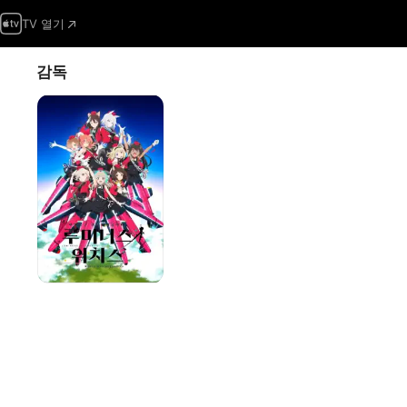
TV 열기
감독
연맹공군
항공마법음악대
루미너스
위치스