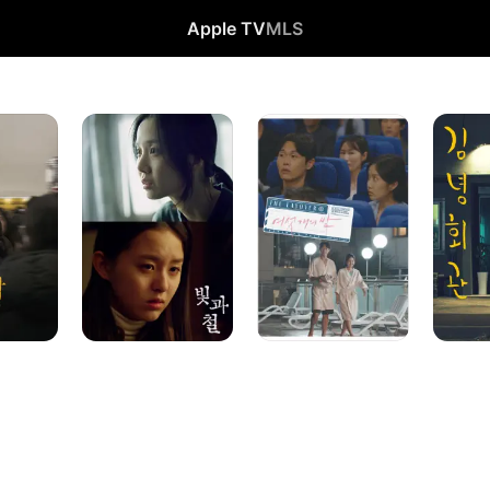
Apple TV
MLS
빛과
여섯
김녕회관
철
개의
밤