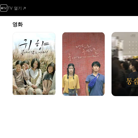
TV 열기
영화
귀향,
당신도
통잠
끝나지
주성치를
않은
좋아하시나요?
이야기