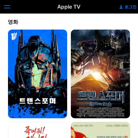
Apple TV
로그인
영화
트랜스포머
트랜스포머:
패자의
역습
죽여줘!
메이드
제니퍼