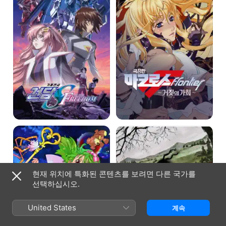
프리덤
거짓의
가희
~
극장판
바깥
마크로스F
나라의
~
소녀
이별의
날개
~
현재 위치에 특화된 콘텐츠를 보려면 다른 국가를
선택하십시오.
United States
계속