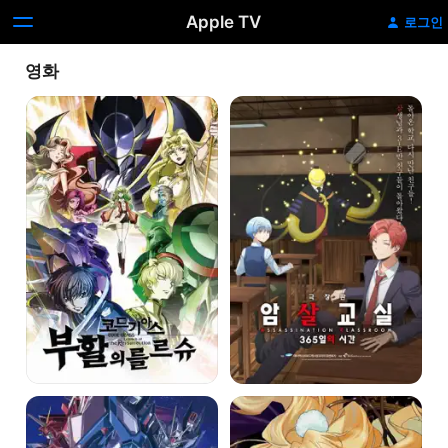
Apple TV
로그인
영화
코드기아스:
극장판
부활의
암살교실:
를르슈
365일의
시간
기동전사
극장판
건담
마크로스F
시드
~