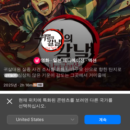
귀멸의
칼날:
나타구모산
영화
·
일본 애니메이션
·
액션
귀살대원 실종 사건 조사를 위해 나타구모 산으로 향한 탄지로 
편
일행은 심상치 않은 기운이 감도는 그곳에서 거미줄에 
더 보기
조종당하는 귀살대원들과 맞닥뜨린다.
2025년
·
2h 16m
현재 위치에 특화된 콘텐츠를 보려면 다른 국가를
관련 콘텐츠
선택하십시오.
귀멸의
귀멸의
극장판
칼날:
칼날:
귀멸의
United States
계속
주합회의
남매의
칼날:
·
연
무한열차편