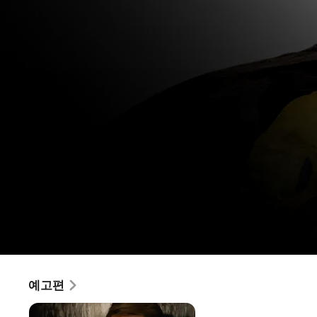
데드풀과
예고편
영화
·
액션
·
코미디
울버린
미워할 수 없는 마블의 대표 악동 데드풀과 엑스맨 최강자 