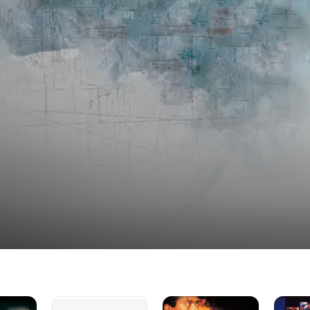
학교풍운
강호정2:
성항기병