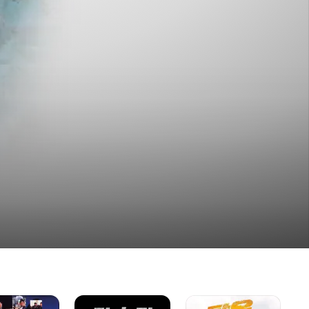
강호정
탈옥풍운
피