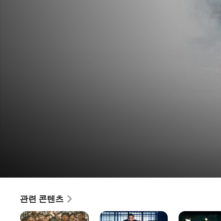
도범
관련 콘텐츠
영화
·
액션
·
스릴러
2
감옥풍운
대탈옥
용호풍운
우발적으로 아내를 살해하고 감옥에 갇힌 아정은 아들을 