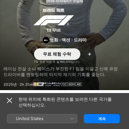
2026 아카데미® 수상작
F1
더
무비
영화
·
액션
·
드라마
무료 체험 수락
추가
7일 무료 체험 후 월 ₩6,500입니다.
레이싱 전설 소니 헤이스가 부진한 F1 팀을 이끌고 신예 유망 
드라이버를 멘토링하며 마지막 재기의 기회를 좇는다.
2025년
·
2h 35m
현재 위치에 특화된 콘텐츠를 보려면 다른 국가를
예고편
선택하십시오.
United States
계속