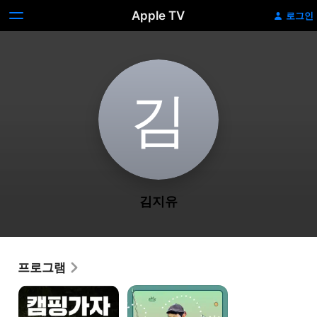
Apple TV
로그인
김
김지유
프로그램
캠핑가자
렛츠고
파크골프
환장의