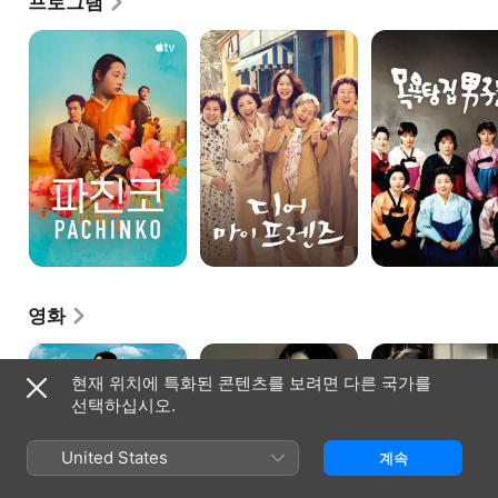
프로그램
도미, 1976년 김수현의 부름으로 《여고 동창생》으로 
잠시 귀국해 화면에 얼굴을 비추고는 한국에서의 연예 
'파친코'
디어
목욕탕집
-
마이
남자들
활동을 전면 중단했다.
Pachinko
프렌즈
영화
가루지기
바람난
하녀
가족
현재 위치에 특화된 콘텐츠를 보려면 다른 국가를
선택하십시오.
United States
계속