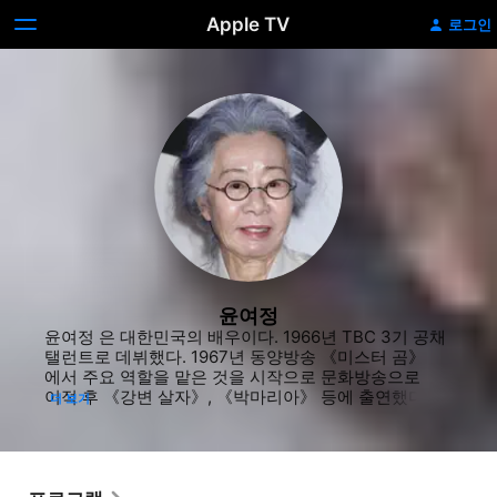
Apple TV
로그인
윤여정
윤여정 은 대한민국의 배우이다. 1966년 TBC 3기 공채 
탤런트로 데뷔했다. 1967년 동양방송 《미스터 곰》
에서 주요 역할을 맡은 것을 시작으로 문화방송으로 
이적 후 《강변 살자》, 《박마리아》 등에 출연했다. 
더 보기
1971년 영화 《화녀》로 스크린에 데뷔하여 독보적인 
활약을 펼치며 스타덤에 올랐고, 《화녀》에서의 
연기로 소속된 MBC 드라마 《장희빈》의 장희빈 역에 
뽑히고 호연을 펼쳐 인기가도를 달렸고, 이후로도 
브라운관과 스크린을 오가며 활약했다. 그러다 결혼 후 