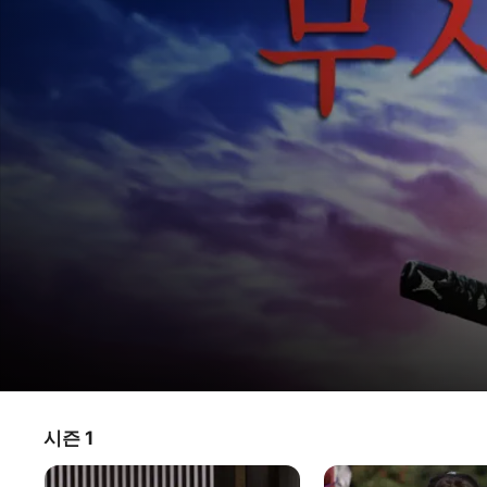
미야모토
시즌 1
TV 프로그램
·
드라마
무사시
일본의 전설적인 사무라이 미야모토 무사시. 그의 강한 영웅적 