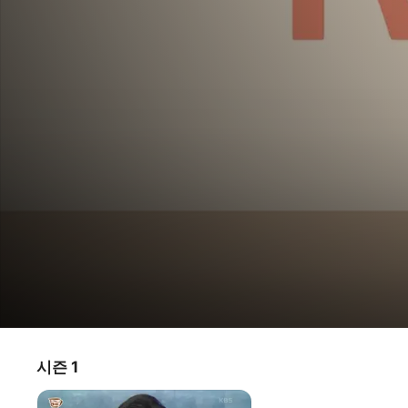
TV 라떼는
시즌 1
TV 프로그램
·
예능 & 버라이어티
1h 0m