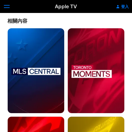
Apple TV
登入
相關內容
MLS
Toronto
Central
Moments
Chicago
Columbus
Central
Insider