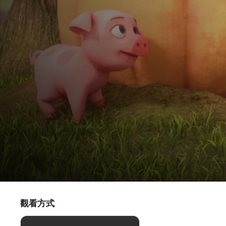
出動啦！奧迪斯車車
塞萊斯特的南瓜難題 / 拯救雀巢大行動
觀看方式
兒童節目
·
動畫