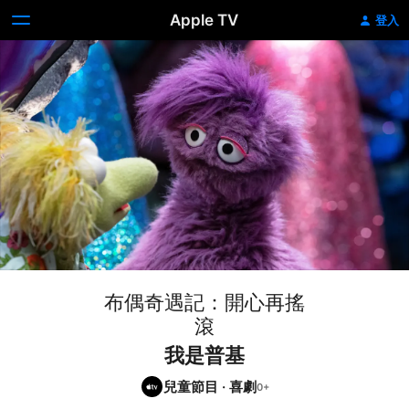
Apple TV
登入
布偶奇遇記：開心再搖
滾
我是普基
兒童節目
·
喜劇