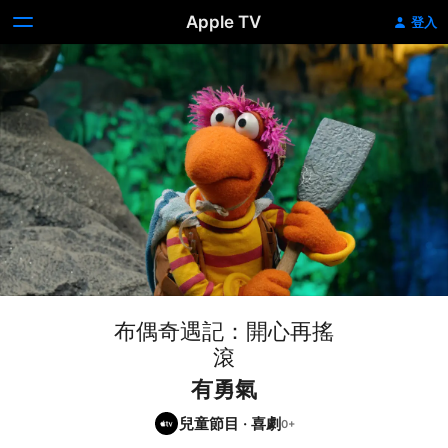
Apple TV
登入
布偶奇遇記：開心再搖
滾
有勇氣
兒童節目
·
喜劇