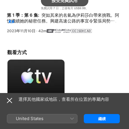
接受免費試用
免費試用 7 日，之後每月 US$9.99。
第 1 季：第 6 集: 
 突如其來的名氣為伊莉莎白帶來挑戰。阿
忟繼續她的秘密任務。興建高速公路的事宜令緊張局勢一觸
更多
即發。
2023年11月10日
·
42m
觀看方式
選擇其他國家或地區，查看所在位置的專屬內容
接受免費試用
免費試用 7 日，之後每月 US$9.99。
United States
繼續
資料