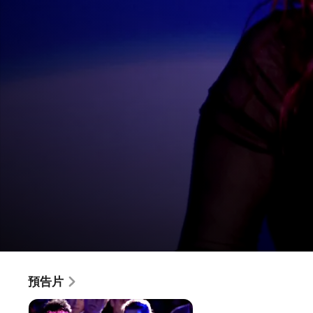
Cyndi Lauper: Front and Center Pr
預告片
電影
·
音樂電影
·
紀錄片
With her iconic four-octave voice, Cyndi celebrates the 